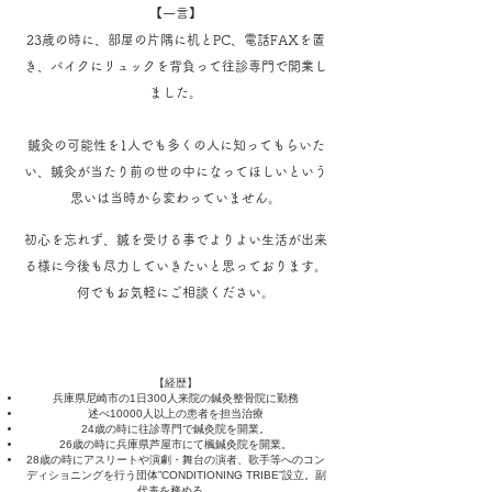
【一言】
23歳の時に、部屋の片隅に机とPC、電話FAXを置
き、バイクにリュックを背負って往診専門で開業し
ました。
鍼灸の可能性を1人でも多くの人に知ってもらいた
い、鍼灸が当たり前の世の中になってほしいという
思いは当時から変わっていません。
初心を忘れず、鍼を受ける事でよりよい生活が出来
る様に今後も尽力していきたいと思っております。
何でもお気軽にご相談ください。
【経歴】
兵庫県尼崎市の1日300人来院の鍼灸整骨院に勤務
述べ10000人以上の患者を担当治療
24歳の時に往診専門で鍼灸院を開業。
26歳の時に兵庫県芦屋市にて楓鍼灸院を開業。
28歳の時にアスリートや演劇・舞台の演者、歌手等へのコン
ディショニン
グを行う団体”CONDITIONING TRIBE”設立。副
代表を務める。