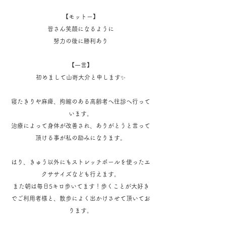
【モットー】
皆さん笑顔になるように
努力の後に勝利あり
【一言】
初めまして山嵜大介と申します✨
寝たきりや麻痺、拘縮のある高齢者へ往診へ行って
います。
治療によって身体が改善され、ありがとうと言って
頂ける事が私の励みになります。
はり、きゅう以外にもストレッチポールを使ったエ
クササイズなども行えます。
また朝は毎日5キロ歩いてます！歩くことが大好き
でご利用者様と、散歩によく出かけさせて頂いてお
ります。