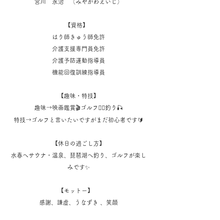
宮川 永治 （みやがわえいじ）
【資格】
はり師きゅう師免許
介護支援専門員免許
介護予防運動指導員
機能回復訓練指導員
【趣味・特技】
趣味→映画鑑賞🎬ゴルフ🏌️‍♂️釣り🎣
特技→ゴルフと言いたいですがまだ初心者です🔰
【休日の過ごし方】
水春へサウナ・温泉、琵琶湖へ釣り、ゴルフが楽し
みです✨
【モットー】
感謝、謙虚、うなずき 、笑顔