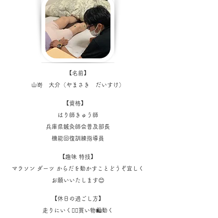
【名前】
山嵜 大介（やまさき だいすけ）
【資格】
はり師きゅう師
兵庫県鍼灸師会普及部長
機能回復訓練指導員
【趣味 特技】
マラソン ダーツ からだを動かすことどうぞ宜しく
お願いいたします😊
【休日の過ごし方】
走りにいく🏃‍♂️買い物🛍動く