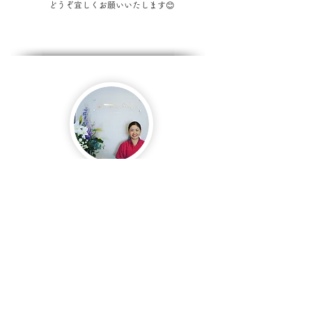
どうぞ宜しくお願いいたします😊
【名前】
來嶋 知紗（きじま ちさ）
【資格】
はり師きゅう師
機能回復訓練指導員
【趣味 ・特技】